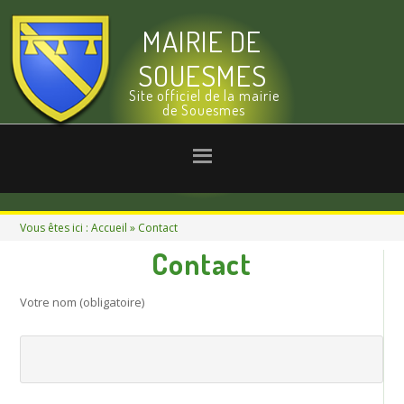
MAIRIE DE
SOUESMES
Site officiel de la mairie
de Souesmes
Vous êtes ici :
Accueil
» Contact
Contact
Votre nom (obligatoire)