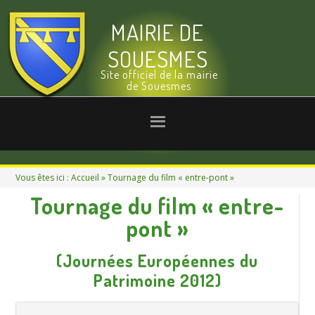
MAIRIE DE
SOUESMES
Site officiel de la mairie
de Souesmes
Vous êtes ici :
Accueil
» Tournage du film « entre-pont »
Tournage du film « entre-
pont »
(Journées Européennes du
Patrimoine 2012)