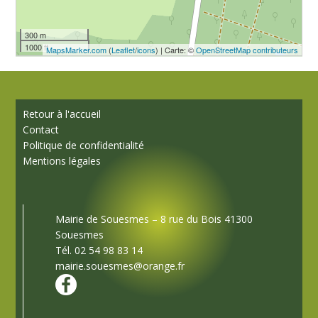
300 m
1000 ft
MapsMarker.com
(
Leaflet
/
icons
) | Carte: ©
OpenStreetMap contributeurs
Retour à l'accueil
Contact
Politique de confidentialité
Mentions légales
Mairie de Souesmes – 8 rue du Bois 41300
Souesmes
Tél. 02 54 98 83 14
mairie.souesmes@orange.fr