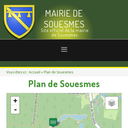
MAIRIE DE
SOUESMES
Site officiel de la mairie
de Souesmes
Vous êtes ici :
Accueil
» Plan de Souesmes
Plan de Souesmes
chargement de la carte - veuillez patienter...
+
-